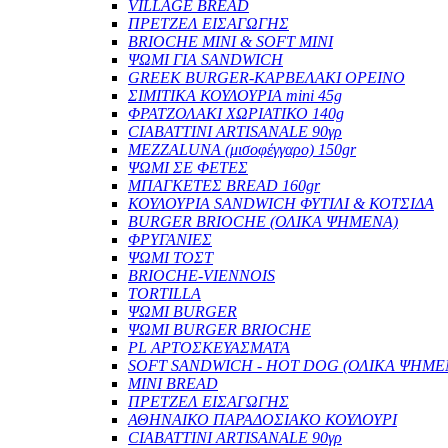
VILLAGE BREAD
ΠΡΕΤΖΕΛ ΕΙΣΑΓΩΓΗΣ
BRIOCHE MINI & SOFT MINI
ΨΩΜΙ ΓΙΑ SANDWICH
GREEK BURGER-ΚΑΡΒΕΛΑΚΙ ΟΡΕΙΝΟ
ΣΙΜΙΤΙΚΑ ΚΟΥΛΟΥΡΙΑ mini 45g
ΦΡΑΤΖΟΛΑΚΙ ΧΩΡΙΑΤΙΚΟ 140g
CIABATTINI ARTISANALE 90γρ
MEZZALUNA (μισοφέγγαρο) 150gr
ΨΩΜΙ ΣΕ ΦΕΤΕΣ
ΜΠΑΓΚΕΤΕΣ BREAD 160gr
ΚΟΥΛΟΥΡΙA SANDWICH ΦΥΤΙΛΙ & ΚΟΤΣΙΔΑ
BURGER BRIOCHE (ΟΛΙΚΑ ΨΗΜΕΝΑ)
ΦΡΥΓΑΝΙΕΣ
ΨΩΜΙ ΤΟΣΤ
BRIOCHE-VIENNOIS
TORTILLA
ΨΩΜΙ BURGER
ΨΩΜΙ BURGER BRIOCHE
PL ΑΡΤΟΣΚΕΥΑΣΜΑΤΑ
SOFT SANDWICH - HOT DOG (ΟΛΙΚΑ ΨΗΜΕ
MINI BREAD
ΠΡΕΤΖΕΛ ΕΙΣΑΓΩΓΗΣ
ΑΘΗΝΑΙΚΟ ΠΑΡΑΔΟΣΙΑΚΟ ΚΟΥΛΟΥΡΙ
CIABATTINI ARTISANALE 90γρ