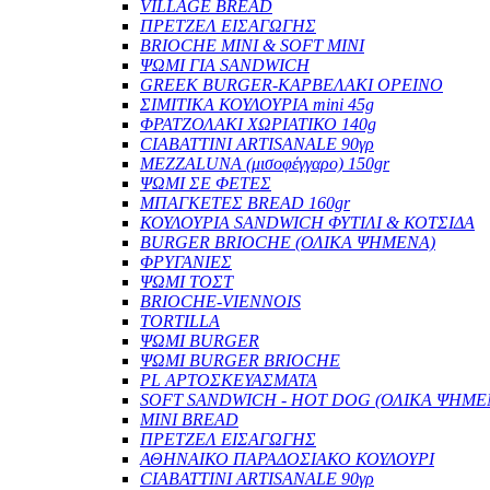
VILLAGE BREAD
ΠΡΕΤΖΕΛ ΕΙΣΑΓΩΓΗΣ
BRIOCHE MINI & SOFT MINI
ΨΩΜΙ ΓΙΑ SANDWICH
GREEK BURGER-ΚΑΡΒΕΛΑΚΙ ΟΡΕΙΝΟ
ΣΙΜΙΤΙΚΑ ΚΟΥΛΟΥΡΙΑ mini 45g
ΦΡΑΤΖΟΛΑΚΙ ΧΩΡΙΑΤΙΚΟ 140g
CIABATTINI ARTISANALE 90γρ
MEZZALUNA (μισοφέγγαρο) 150gr
ΨΩΜΙ ΣΕ ΦΕΤΕΣ
ΜΠΑΓΚΕΤΕΣ BREAD 160gr
ΚΟΥΛΟΥΡΙA SANDWICH ΦΥΤΙΛΙ & ΚΟΤΣΙΔΑ
BURGER BRIOCHE (ΟΛΙΚΑ ΨΗΜΕΝΑ)
ΦΡΥΓΑΝΙΕΣ
ΨΩΜΙ ΤΟΣΤ
BRIOCHE-VIENNOIS
TORTILLA
ΨΩΜΙ BURGER
ΨΩΜΙ BURGER BRIOCHE
PL ΑΡΤΟΣΚΕΥΑΣΜΑΤΑ
SOFT SANDWICH - HOT DOG (ΟΛΙΚΑ ΨΗΜΕ
MINI BREAD
ΠΡΕΤΖΕΛ ΕΙΣΑΓΩΓΗΣ
ΑΘΗΝΑΙΚΟ ΠΑΡΑΔΟΣΙΑΚΟ ΚΟΥΛΟΥΡΙ
CIABATTINI ARTISANALE 90γρ